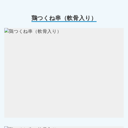
鶏つくね串（軟骨入り）