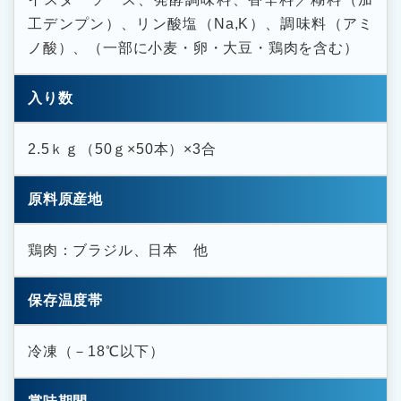
工デンプン）、リン酸塩（Na,K）、調味料（アミ
ノ酸）、（一部に小麦・卵・大豆・鶏肉を含む）
入り数
2.5ｋｇ（50ｇ×50本）×3合
原料原産地
鶏肉：ブラジル、日本 他
保存温度帯
冷凍（－18℃以下）